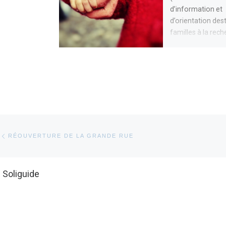
d’information et
d’orientation des
familles à la rec
mode d’accueil po
enfant(s) âgés […
Parcourir les articles
Article précédent
RÉOUVERTURE DE LA GRANDE RUE
. Soliguide