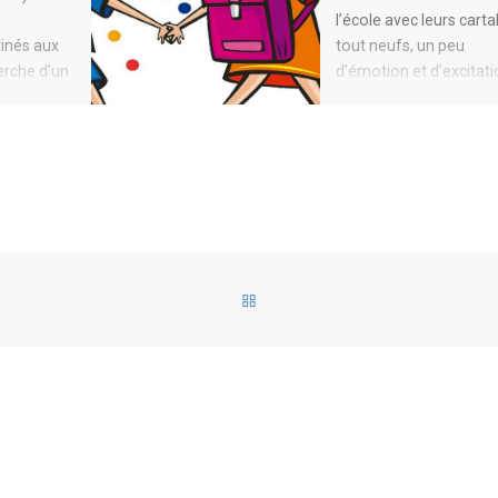
l’école avec leurs carta
tinés aux
tout neufs, un peu
herche d’un
d’émotion et d’excitati
ur leur(s)
Les […]
]
RETOUR À LA LISTE DES AR