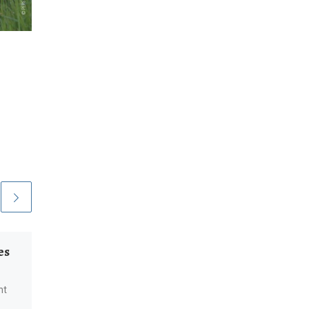
es
Dispositif « Mon été
GrandAngoulême »
nt