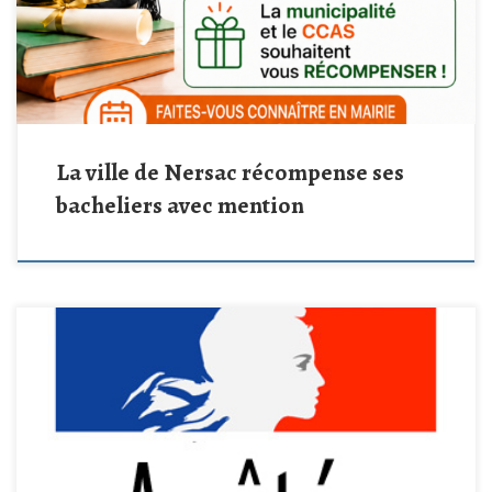
récompense.
Faites-vous connaître en mairie avant le 15
septembre 2026 afin de bénéficier de […]
La ville de Nersac récompense ses
bacheliers avec mention
En raison des conditions météorologiques, de la sécheresse de la
végétation et du risque très élevé d’incendie, un arrêté préfectoral
est en vigueur jusqu’au lundi 27 juillet 2026 à 6h00. De 13h à 19h,
sont notamment interdits : Fumer ou faire du feu (barbecue, feu de
camp, cuisson…) dans les […]