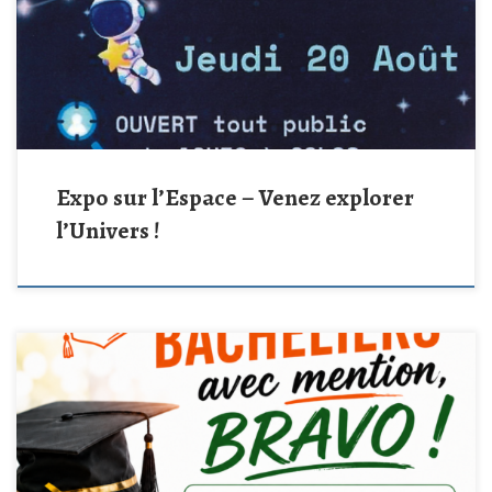
planètes, des étoiles et des mystères de l’Univers à travers une
exposition ludique et accessible à tous.
Jeudi 20 août
De
18h30 à 20h00
Club […]
Expo sur l’Espace – Venez explorer
l’Univers !
Vous avez obtenu votre baccalauréat avec une mention cette
année ?
La Ville de Nersac et le CCAS sont heureux de saluer
votre réussite en vous mettant à l’honneur et en vous remettant une