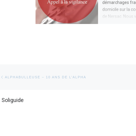
démarchages fra
domicile sur la
de Nersac. Nous 
invitons à la plus
vigilance. […]
Parcourir les articles
Article précédent
ALPHABULLEUSE – 10 ANS DE L’ALPHA
. Soliguide