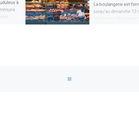
uduleux à
La boulangerie est fe
 commune
jusqu’au dimanche 12 
vous
inclus pour changemen
 grande
propriétaires. Réouver
LUNDI 13 MARS 2023 d
6h30.
RETOUR À LA LISTE DES AR