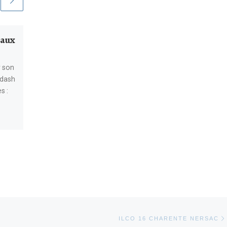
iaux
Coureurs de Fleurac
 son
L’association Coureurs de
adash
Fleurac est née pour
s :
rassembler tous les
passionnés de course à
pied — débutants ou
confirmés L’association
vous propose […]
[…]
TICLES
ILCO 16 CHARENTE NERSAC