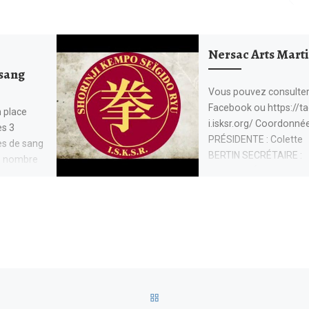
Nersac Arts Mart
sang
Vous pouvez consulter
Facebook ou https://t
n place
i.isksr.org/ Coordonnée
es 3
PRÉSIDENTE : Colette
es de sang
BERTIN SECRÉTAIRE :
e nombre
Damien MÉGRET
neurs et
TRÉSORIER : Damien
MÉGRET Personnes à 
RETOUR À LA LISTE DES AR