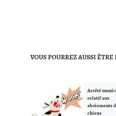
VOUS POURREZ AUSSI ÊTRE 
Arrêté munic
relatif aux
aboiements 
chiens