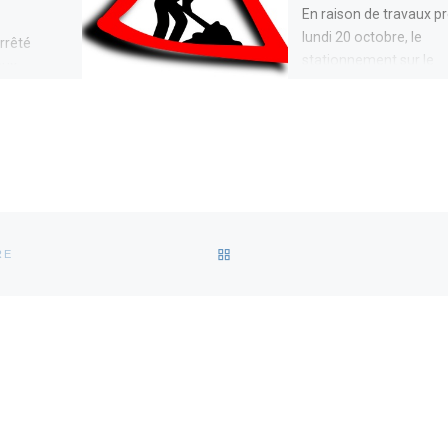
En raison de travaux p
lundi 20 octobre, le
arrêté
stationnement sur le
aux
parking, entrée Rue de
iens,
l’union, est interdit .
Retrouvez les […]
RETOUR À LA LISTE DES AR
RE