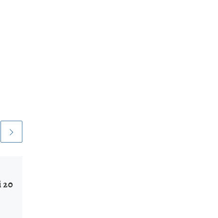
Arrêtés de voirie –
i 20
travaux OPH Grande
Rue