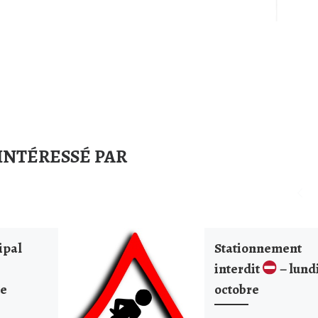
INTÉRESSÉ PAR
ipal
Stationnement
interdit
– lund
de
octobre