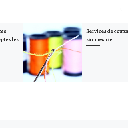
tes
Services de coutu
optez les
sur mesure
s